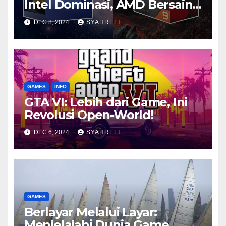
Intel Dominasi, AMD Bersaing
Ketat
DEC 8, 2024
SYAHREFI
GAMES
INFO
GTA VI: Lebih dari Game, Ini
Revolusi Open-World!
DEC 6, 2024
SYAHREFI
GAMES
Berlayar Melalui Layar:
Menjelajahi Dunia Game