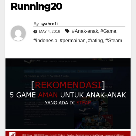
Running20
By
syahrefi
#Anak-anak
,
#Game
,
MAY 4, 2016
#indonesia
,
#permainan
,
#rating
,
#Steam