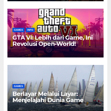
GAMES
INFO
GTA VI: Lebih dari Game, Ini
Revolusi Open-World!
GAMES
Berlayar Melalui Layar:
Menjelajahi Dunia Game