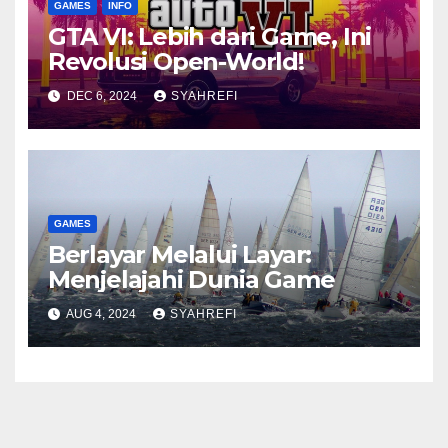
GAMES
INFO
GTA VI: Lebih dari Game, Ini
Revolusi Open-World!
DEC 6, 2024
SYAHREFI
GAMES
Berlayar Melalui Layar:
Menjelajahi Dunia Game
AUG 4, 2024
SYAHREFI