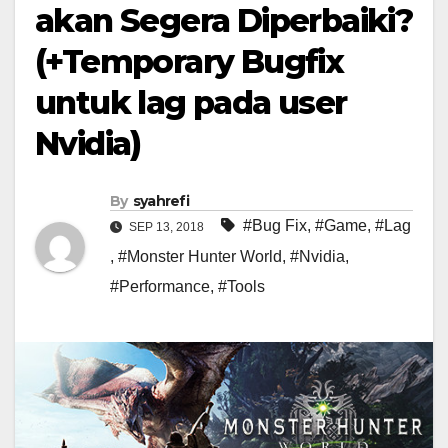
akan Segera Diperbaiki?
(+Temporary Bugfix
untuk lag pada user
Nvidia)
By
syahrefi
#Bug Fix
,
#Game
,
#Lag
SEP 13, 2018
,
#Monster Hunter World
,
#Nvidia
,
#Performance
,
#Tools