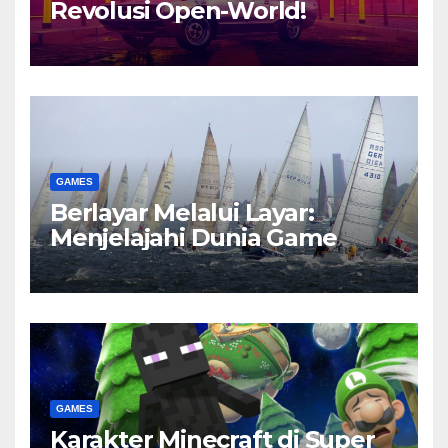
Revolusi Open-World!
GAMES
Berlayar Melalui Layar:
Menjelajahi Dunia Game
GAMES
Karakter Minecraft di Super