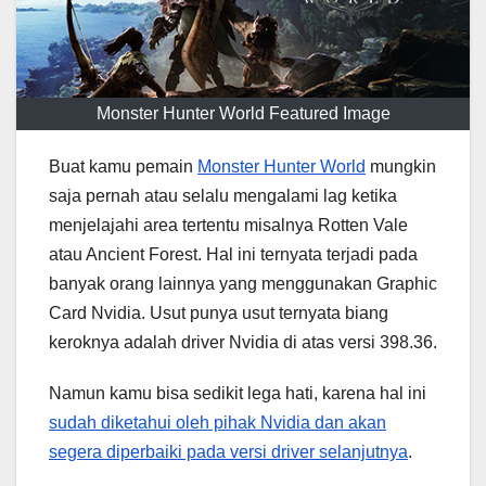
Monster Hunter World Featured Image
Buat kamu pemain
Monster Hunter World
mungkin
saja pernah atau selalu mengalami lag ketika
menjelajahi area tertentu misalnya Rotten Vale
atau Ancient Forest. Hal ini ternyata terjadi pada
banyak orang lainnya yang menggunakan Graphic
Card Nvidia. Usut punya usut ternyata biang
keroknya adalah driver Nvidia di atas versi 398.36.
Namun kamu bisa sedikit lega hati, karena hal ini
sudah diketahui oleh pihak Nvidia dan akan
segera diperbaiki pada versi driver selanjutnya
.