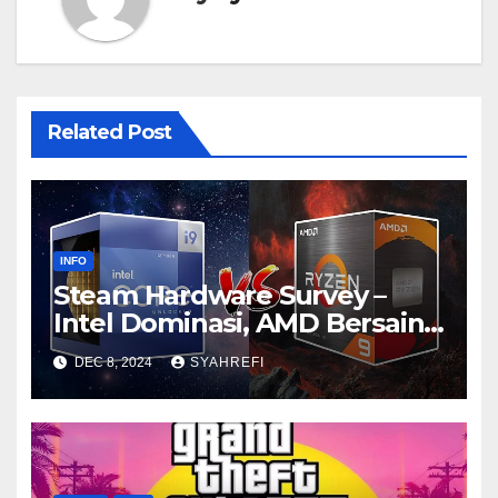
Related Post
INFO
Steam Hardware Survey –
Intel Dominasi, AMD Bersaing
Ketat
DEC 8, 2024
SYAHREFI