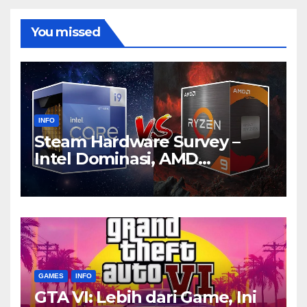
You missed
INFO
Steam Hardware Survey –
Intel Dominasi, AMD
Bersaing Ketat
GAMES
INFO
GTA VI: Lebih dari Game, Ini