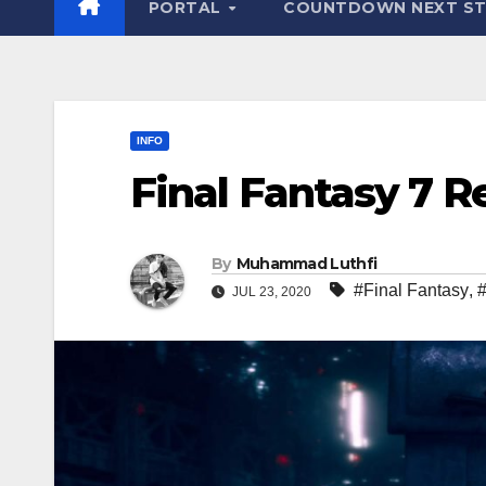
PORTAL
COUNTDOWN NEXT ST
INFO
Final Fantasy 7 R
By
Muhammad Luthfi
#Final Fantasy
,
#
JUL 23, 2020