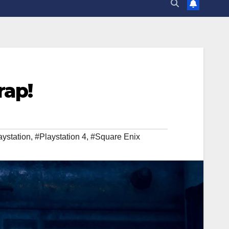
rap!
aystation
,
#Playstation 4
,
#Square Enix