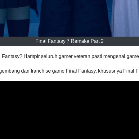
Final Fantasy 7 Remake Part 2
 Fantasy? Hampir seluruh gamer veteran pasti mengenal game in
embang dari franchise game Final Fantasy, khususnya Final 