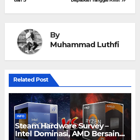
By
Muhammad Luthfi
Related Post
INFO
Steam Hardware Survey –
Intel Dominasi, AMD Bersaing