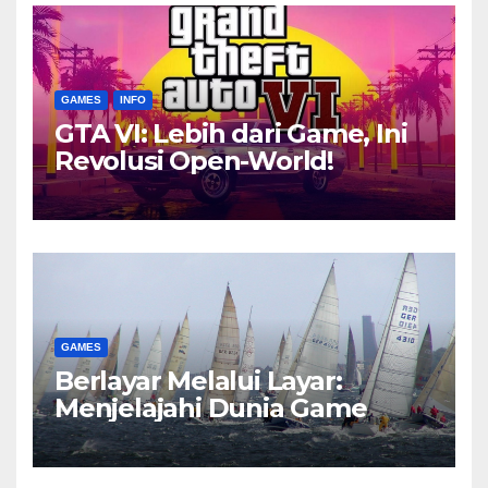
GAMES
INFO
GTA VI: Lebih dari Game, Ini
Revolusi Open-World!
GAMES
Berlayar Melalui Layar:
Menjelajahi Dunia Game