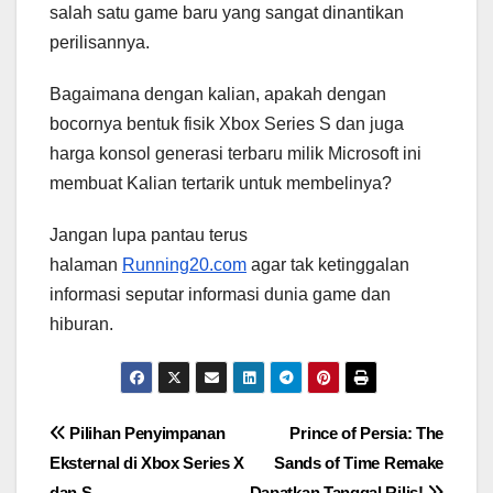
salah satu game baru yang sangat dinantikan
perilisannya.
Bagaimana dengan kalian, apakah dengan
bocornya bentuk fisik Xbox Series S dan juga
harga konsol generasi terbaru milik Microsoft ini
membuat Kalian tertarik untuk membelinya?
Jangan lupa pantau terus
halaman
Running20.com
agar tak ketinggalan
informasi seputar informasi dunia game dan
hiburan.
Post
Pilihan Penyimpanan
Prince of Persia: The
Eksternal di Xbox Series X
Sands of Time Remake
navigation
dan S
Dapatkan Tanggal Rilis!