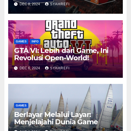
Ketat
DEC 8, 2024
SYAHREFI
GAMES
INFO
GTA VI: Lebih dari Game, Ini
Revolusi Open-World!
DEC 6, 2024
SYAHREFI
GAMES
Berlayar Melalui Layar:
Menjelajahi Dunia Game