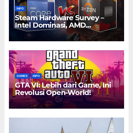
INFO
Steam Hardware Survey –
Intel Dominasi, AMD
Bersaing Ketat
GAMES
INFO
GTA VI: Lebih dari Game, Ini
Revolusi Open-World!