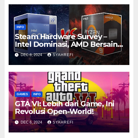
INFO
Steam Hardware Survey –
Intel Dominasi, AMD Bersaing
Ketat
DEC 8, 2024
SYAHREFI
GAMES
INFO
GTA VI: Lebih dari Game, Ini
Revolusi Open-World!
DEC 6, 2024
SYAHREFI