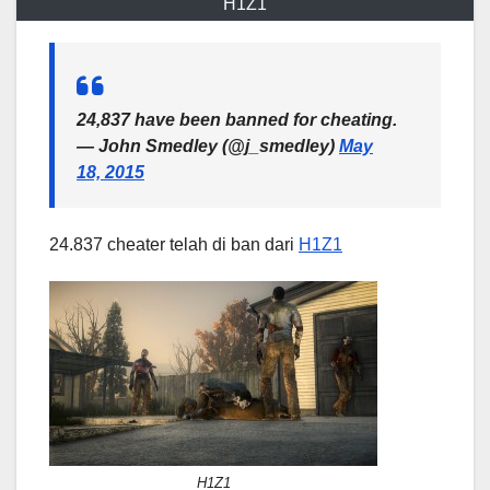
H1Z1
24,837 have been banned for cheating.
— John Smedley (@j_smedley)
May
18, 2015
24.837 cheater telah di ban dari
H1Z1
H1Z1