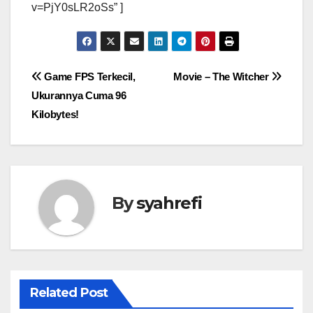
v=PjY0sLR2oSs” ]
Post
Game FPS Terkecil,
Movie – The Witcher
Ukurannya Cuma 96
navigation
Kilobytes!
By
syahrefi
Related Post