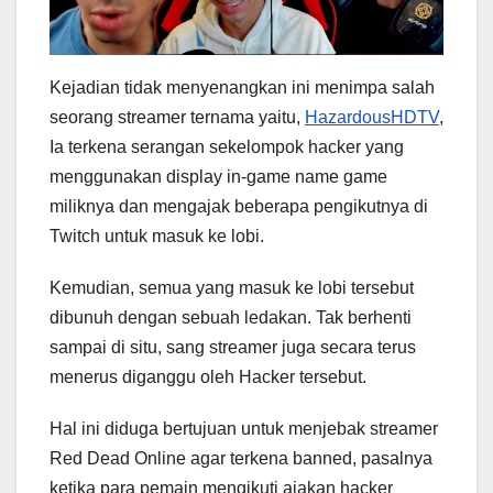
Kejadian tidak menyenangkan ini menimpa salah
seorang streamer ternama yaitu,
HazardousHDTV
,
Ia terkena serangan sekelompok hacker yang
menggunakan display in-game name game
miliknya dan mengajak beberapa pengikutnya di
Twitch untuk masuk ke lobi.
Kemudian, semua yang masuk ke lobi tersebut
dibunuh dengan sebuah ledakan. Tak berhenti
sampai di situ, sang streamer juga secara terus
menerus diganggu oleh Hacker tersebut.
Hal ini diduga bertujuan untuk menjebak streamer
Red Dead Online agar terkena banned, pasalnya
ketika para pemain mengikuti ajakan hacker