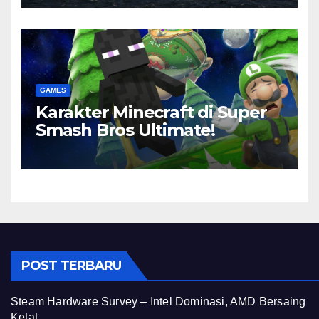
GAMES
Karakter Minecraft di Super
Smash Bros Ultimate!
POST TERBARU
Steam Hardware Survey – Intel Dominasi, AMD Bersaing
Ketat