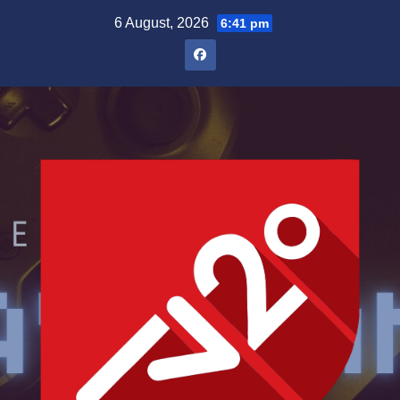
Skip
6 August, 2026
6:41 pm
to
content