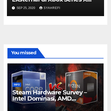
dan S
SEP 25, 2020
SYAHREFI
You missed
INFO
Steam Hardware Survey –
Intel Dominasi, AMD
Bersaing Ketat