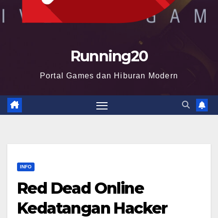
Running20
Portal Games dan Hiburan Modern
INFO
Red Dead Online
Kedatangan Hacker