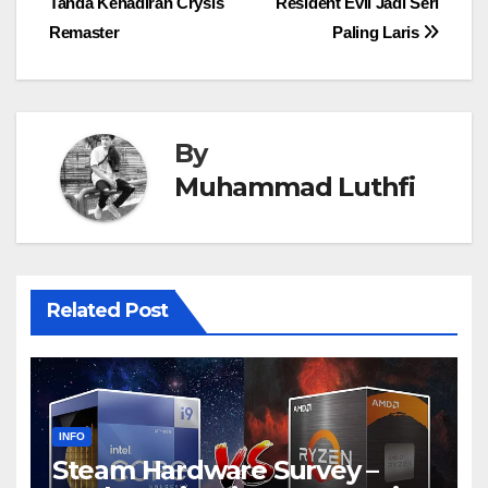
Tanda Kehadiran Crysis
Resident Evil Jadi Seri
navigation
Remaster
Paling Laris
By
Muhammad Luthfi
Related Post
INFO
Steam Hardware Survey –