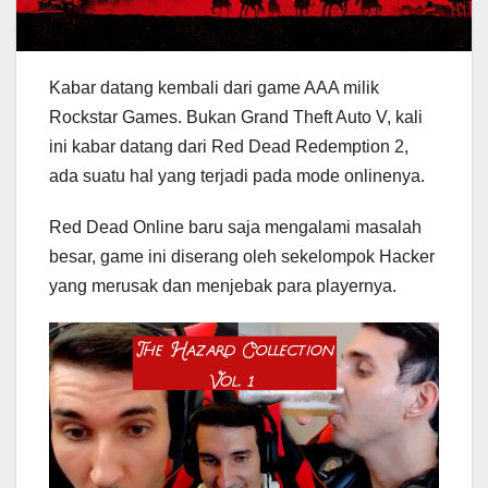
Kabar datang kembali dari game AAA milik
Rockstar Games. Bukan Grand Theft Auto V, kali
ini kabar datang dari Red Dead Redemption 2,
ada suatu hal yang terjadi pada mode onlinenya.
Red Dead Online baru saja mengalami masalah
besar, game ini diserang oleh sekelompok Hacker
yang merusak dan menjebak para playernya.