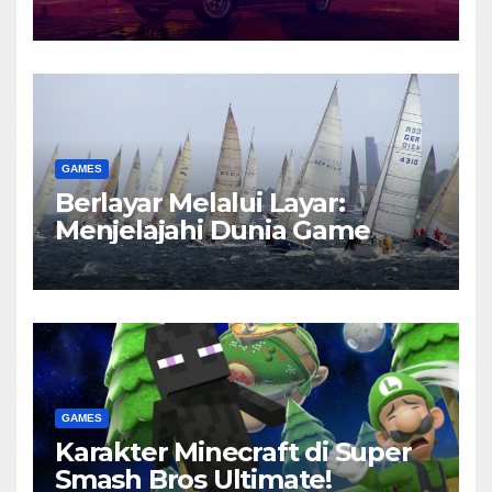
GAMES
Berlayar Melalui Layar:
Menjelajahi Dunia Game
GAMES
Karakter Minecraft di Super
Smash Bros Ultimate!