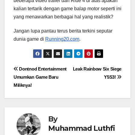
beberapa video trailer dari Ride 4 di atas apakah
kalian tertarik dengan game balap motor seperti ini
yang menawarkan berbagai hal yang realistik?
Jangan lupa pantau terus berita terkini seputar
dunia game di
Running20.com
.
Post
Dontnod Entertainment
Leak Rainbow Six Siege
Umumkan Game Baru
Y5S3!
navigation
Miliknya!
By
Muhammad Luthfi