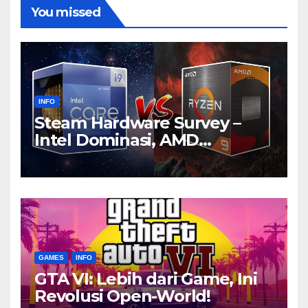
You missed
INFO
Steam Hardware Survey –
Intel Dominasi, AMD
Bersaing Ketat
GAMES
INFO
GTA VI: Lebih dari Game, Ini
Revolusi Open-World!