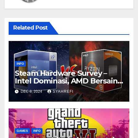
Related Post
INFO
Steam Hardware Survey –
Intel Dominasi, AMD Bersaing
Ketat
DEC 8, 2024
SYAHREFI
GAMES
INFO