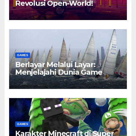
Revolusi Open-World!
GAMES
Berlayar Melalui Layar:
Menjelajahi Dunia Game
GAMES
Karakter Minecraft di Super