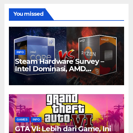
You missed
INFO
Steam Hardware Survey –
Intel Dominasi, AMD
Bersaing Ketat
GAMES
INFO
GTA VI: Lebih dari Game, Ini