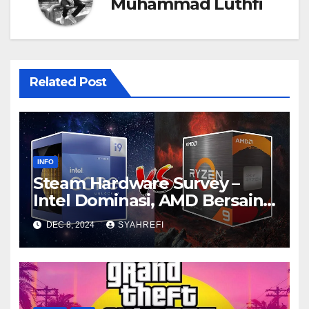
Muhammad Luthfi
Related Post
INFO
Steam Hardware Survey –
Intel Dominasi, AMD Bersaing
Ketat
DEC 8, 2024
SYAHREFI