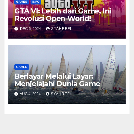
GAMES
INFO
GTA VI: Lebih dari Game, Ini
Revolusi Open-World!
DEC 6, 2024
SYAHREFI
GAMES
Berlayar Melalui Layar:
Menjelajahi Dunia Game
AUG 4, 2024
SYAHREFI