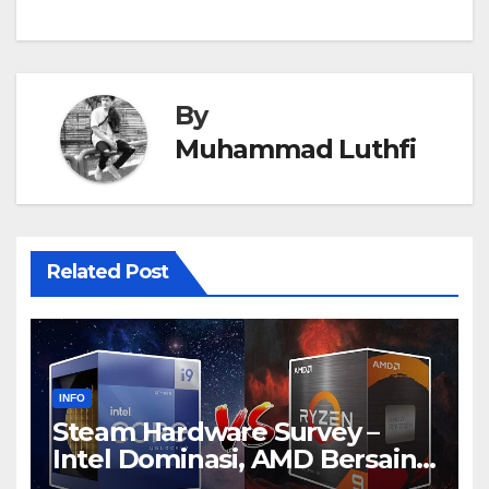
By
Muhammad Luthfi
Related Post
INFO
Steam Hardware Survey –
Intel Dominasi, AMD Bersaing
Ketat