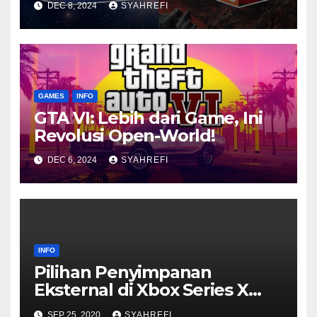
DEC 8, 2024
SYAHREFI
GAMES
INFO
GTA VI: Lebih dari Game, Ini
Revolusi Open-World!
DEC 6, 2024
SYAHREFI
INFO
Pilihan Penyimpanan
Eksternal di Xbox Series X
dan S
SEP 25, 2020
SYAHREFI