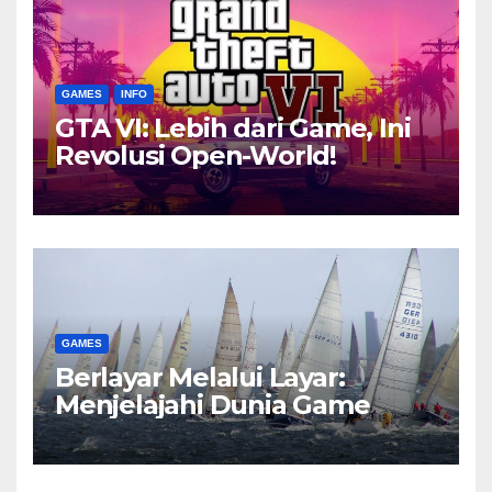
GAMES
INFO
GTA VI: Lebih dari Game, Ini
Revolusi Open-World!
GAMES
Berlayar Melalui Layar:
Menjelajahi Dunia Game