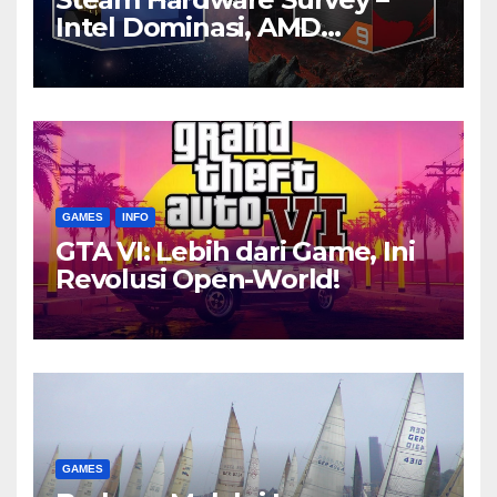
Intel Dominasi, AMD
Bersaing Ketat
GAMES
INFO
GTA VI: Lebih dari Game, Ini
Revolusi Open-World!
GAMES