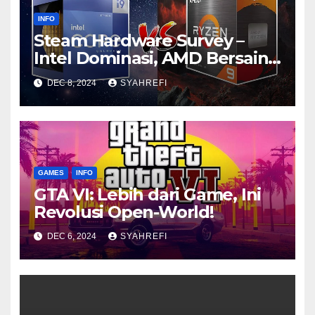
INFO
Steam Hardware Survey –
Intel Dominasi, AMD Bersaing
Ketat
DEC 8, 2024
SYAHREFI
GAMES
INFO
GTA VI: Lebih dari Game, Ini
Revolusi Open-World!
DEC 6, 2024
SYAHREFI