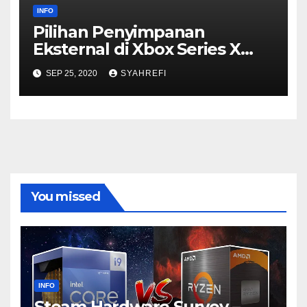
INFO
Pilihan Penyimpanan
Eksternal di Xbox Series X
dan S
SEP 25, 2020
SYAHREFI
You missed
INFO
Steam Hardware Survey –