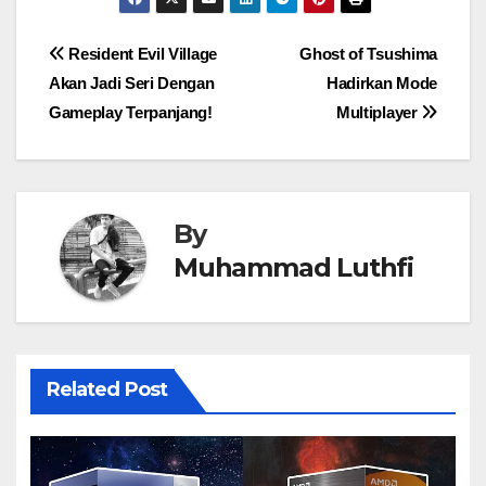
Post
Resident Evil Village
Ghost of Tsushima
Akan Jadi Seri Dengan
Hadirkan Mode
navigation
Gameplay Terpanjang!
Multiplayer
By
Muhammad Luthfi
Related Post