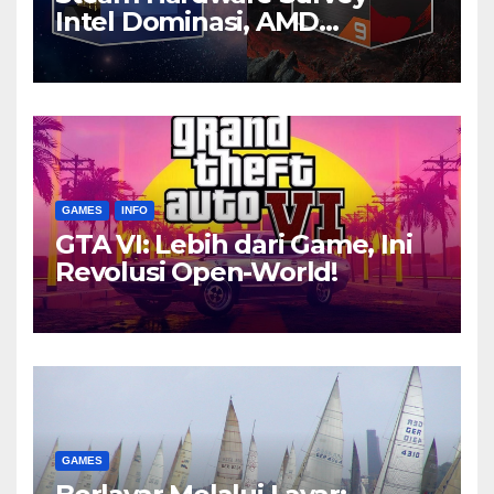
Intel Dominasi, AMD
Bersaing Ketat
GAMES
INFO
GTA VI: Lebih dari Game, Ini
Revolusi Open-World!
GAMES