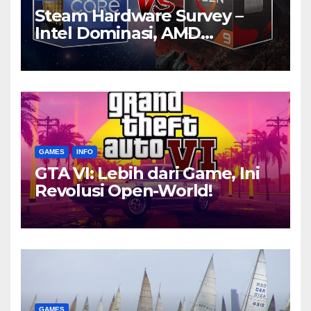
Steam Hardware Survey –
Intel Dominasi, AMD
Bersaing Ketat
GAMES
INFO
GTA VI: Lebih dari Game, Ini
Revolusi Open-World!
GAMES