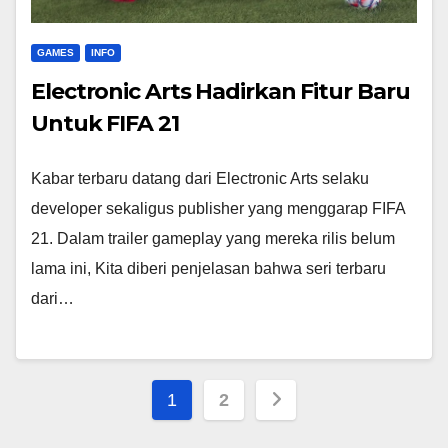
GAMES
INFO
Electronic Arts Hadirkan Fitur Baru
Untuk FIFA 21
Kabar terbaru datang dari Electronic Arts selaku
developer sekaligus publisher yang menggarap FIFA
21. Dalam trailer gameplay yang mereka rilis belum
lama ini, Kita diberi penjelasan bahwa seri terbaru
dari…
Posts
1
2
pagination