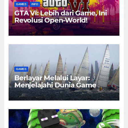
GAMES
INFO
GTA VI: Lebih dari Game, Ini
Revolusi Open-World!
GAMES
Berlayar Melalui Layar:
Menjelajahi Dunia Game